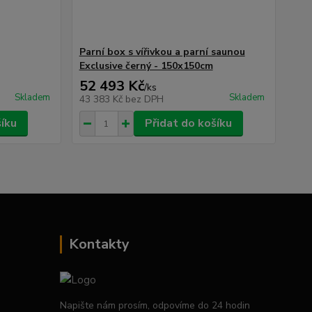
Parní box s vířivkou a parní saunou
Exclusive černý - 150x150cm
52 493 Kč
/
ks
Skladem
Skladem
43 383 Kč
bez DPH
šíku
Přidat do košíku
Kontakty
Napište nám prosím, odpovíme do 24 hodin