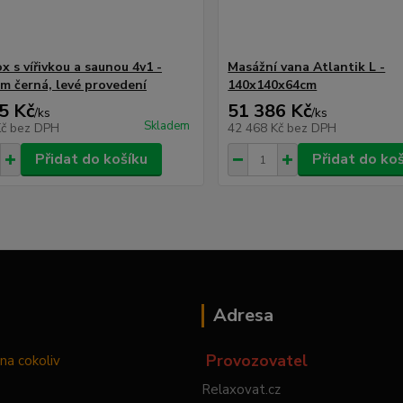
x s vířivkou a saunou 4v1 -
Masážní vana Atlantik L -
m černá, levé provedení
140x140x64cm
5 Kč
51 386 Kč
/
ks
/
ks
Skladem
Kč
bez DPH
42 468 Kč
bez DPH
Přidat do košíku
Přidat do ko
Adresa
Provozovatel
na cokoliv
Relaxovat.cz