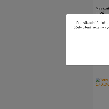
Masážní
LEVÁ
33 75
Pro základní funkčnos
27 900 
účely cílení reklamy v
Novinka
Doprav