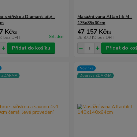
x s vířivkou Diamant bílý -
Masážní vana Atlantik M -
cm
175x85x60cm
7 Kč
47 157 Kč
/
ks
/
ks
Skladem
Kč
bez DPH
38 973 Kč
bez DPH
Přidat do košíku
Přidat do ko
Novinka
a ZDARMA
Doprava ZDARMA