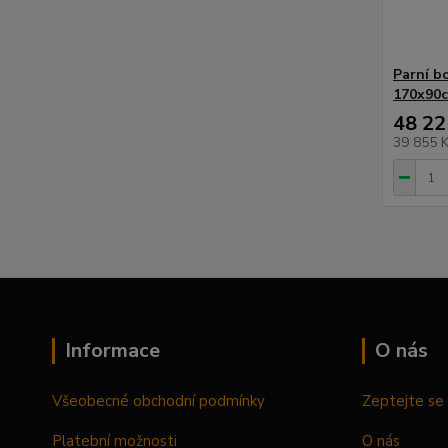
Parní bo
170x90c
48 22
39 855 
Informace
O nás
Všeobecné obchodní podmínky
Zeptejte se 
Platební možnosti
O nás