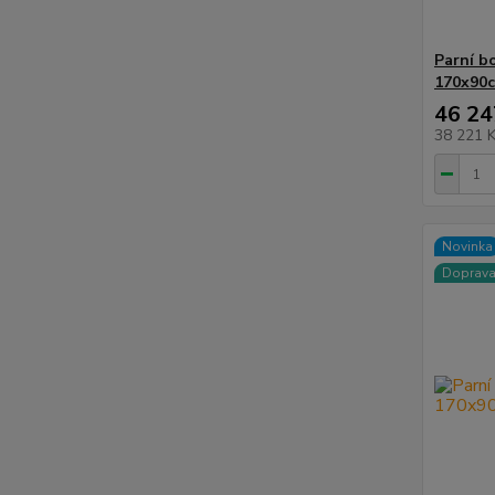
Parní bo
170x90
46 24
38 221 
Novinka
Doprav