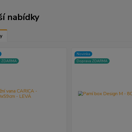
ší nabídky
y
Novinka
a ZDARMA
Doprava ZDARMA