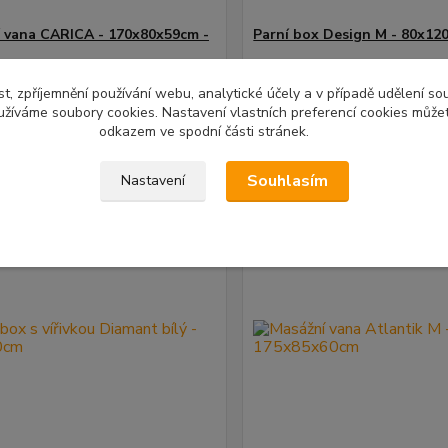
 vana CARICA - 170x80x59cm -
Parní box Design M - 80x12
9 Kč
38 342 Kč
/
ks
/
ks
t, zpříjemnění používání webu, analytické účely a v případě udělení so
Skladem
Kč
bez DPH
31 688 Kč
bez DPH
yužíváme soubory cookies. Nastavení vlastních preferencí cookies můžet
odkazem ve spodní části stránek.
Přidat do košíku
Přidat do ko
Souhlasím
Nastavení
Novinka
a ZDARMA
Doprava ZDARMA