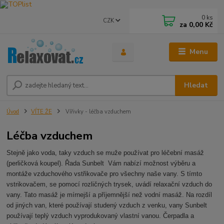
0
ks
CZK
za
0,00 Kč
Menu
Hledat
Úvod
VÍTE ŽE
Vířivky - léčba vzduchem
Léčba vzduchem
Stejně jako voda, taky vzduch se muže používat pro léčební masáž
(perličková koupel). Řada Sunbelt Vám nabízí možnost výběru a
montáže vzduchového vstřikovače pro všechny naše vany. S tímto
vstrikovačem, se pomocí rozličných trysek, uvádí relaxační vzduch do
vany. Tato masáž je mírnejší a příjemnější než vodní masáž. Na rozdíl
od jiných van, které používají studený vzduch z venku, vany Sunbelt
používají teplý vzduch vyprodukovaný vlastní vanou. Čerpadla a