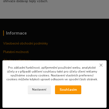
ohřívače dodávají teplý vzduch.
Informace
Všeobecné obchodní podmínky
Platební možnosti
Záruka a reklamace
Pro základní funkčnost, zpříjemnění používání webu, analytické
účely a v případě udělení souhlasu také pro účely cílení reklamy
využíváme soubory cookies. Nastavení vlastních preferencí
O nás
cookies můžete kdykoli upravit odkazem ve spodní části stránek.
Zeptejte se na cokoliv
Souhlasím
Nastavení
O nás